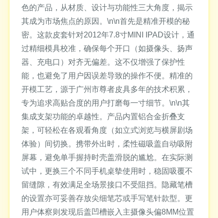
色的产品，从材质、设计与功能性三大角度，揭示
其成为市场焦点的原因。\n\n首先是精准开模的秘
密。这款皮套针对2012年7.8寸MINI IPAD设计，通
过精细模具校准，确保每个开口（如摄像头、扬声
器、充电口）对齐无偏差。这不仅增强了保护性
能，也避免了用户因误差导致的操作不便。精准的
开模工艺，源于广州市尊者皮具多年的技术积累，
专为追求高贴合度的用户打磨每一寸细节。\n\n其
集成支架功能的卓越性。产品内置铝合金折叠支
架，可轻松在各观看角度（如立式浏览与横屏剧场
体验）间切换。携带外出时，柔性磁吸盖自动吸附
屏幕，避免单手握持时壳盖滑脱的尴尬。在实际测
试中，更换三个不同手机桌摰使用时，稳固吸覆不
留缝隙，有效满足全场景接口不受阻挡。隐藏笔槽
的设置亦可妥善存放尖细笔芯或手写笔针款型。更
用户体察则发现后盖凹槽嵌入主摄像头偏8MM位置