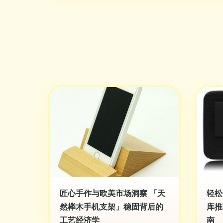
匠心手作与欧美市场洞察 「天
轻松
然榉木手机支架」稳固背后的
库推
工艺经济学
南