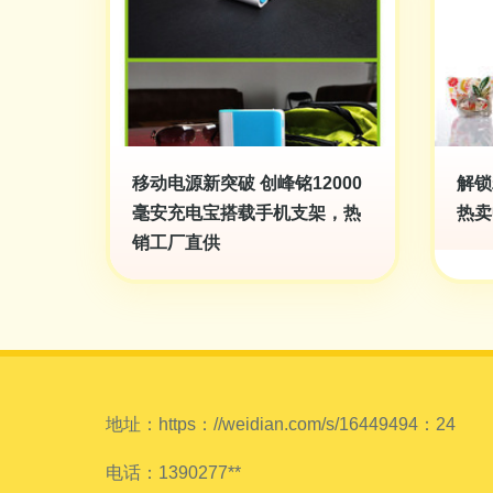
移动电源新突破 创峰铭12000
解锁
毫安充电宝搭载手机支架，热
热卖
销工厂直供
地址：https：//weidian.com/s/16449494：24
电话：1390277**